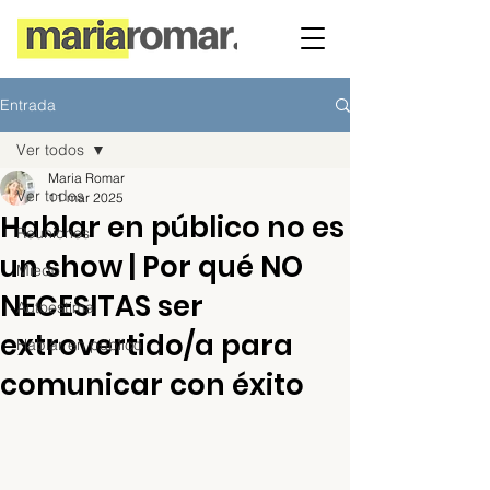
Entrada
Ver todos
Maria Romar
Ver todos
11 mar 2025
Hablar en público no es
Reuniones
un show | Por qué NO
Miedo
NECESITAS ser
Autoestima
extrovertido/a para
Hablar en público
comunicar con éxito