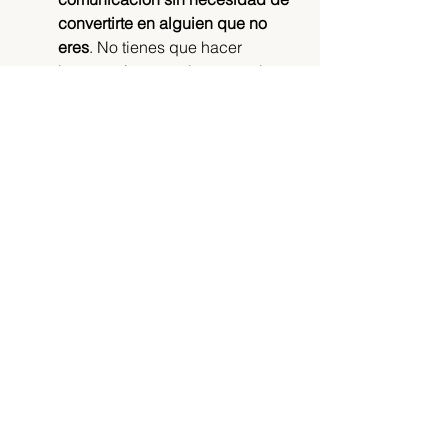
convertirte en alguien que no 
eres
. No tienes que hacer 
bromas si no te salen naturales. 
No tienes que forzar un 
personaje que no sientes. 
Tener carisma no tiene que ver con 
nada de eso. 
Solo necesitas aprender 
técnicas efectivas y trabajarlas de 
manera constante.
La comunicación 
eficaz está también a 
tu alcance
La idea de que solo las personas 